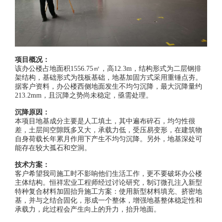
项目概况：
该办公楼占地面积1556.75㎡，高12.3m，结构形式为二层钢排
架结构，基础形式为筏板基础，地基加固方式采用重锤点夯。
据客户资料，办公楼西侧地面发生不均匀沉降，最大沉降量约
213.2mm，且沉降之势尚未稳定，亟需处理。
沉降原因：
本项目地基成分主要是人工填土，其中遍布碎石，均匀性很
差，土层间空隙既多又大，承载力低，受压易变形，在建筑物
自身荷载长年累月作用下产生不均匀沉降。另外，地基深处可
能存在较大孤石和空洞。
技术方案：
客户希望我司施工时不影响他们生活工作，更不要破坏办公楼
主体结构。恒祥宏业工程师经过讨论研究，制订微孔注入新型
特种复合材料加固抬升施工方案：使用新型材料填充、挤密地
基，并与之结合固化，形成一个整体，增强地基整体稳定性和
承载力，此过程会产生向上的升力，抬升地面。