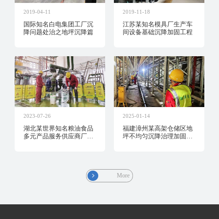
2019-04-11
2019-11-18
国际知名白电集团工厂沉
江苏某知名模具厂生产车
降问题处治之地坪沉降篇
间设备基础沉降加固工程
2023-07-26
2025-01-14
湖北某世界知名粮油食品
福建漳州某高架仓储区地
多元产品服务供应商厂房
坪不均匀沉降治理加固工
地坪沉降加固抬升工程
程
More