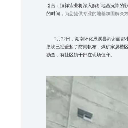
引言：恒祥宏业将
深入解析地基沉降的
的时间
，
为您提供专业的
地基加固解决
2月22日，湖南怀化辰溪县湘谢丽
堡坎
已经盖起了防雨帆布，
煤矿家属
楼
勘查，有社区镇干部在现场值守。