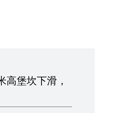
米高堡坎下滑，