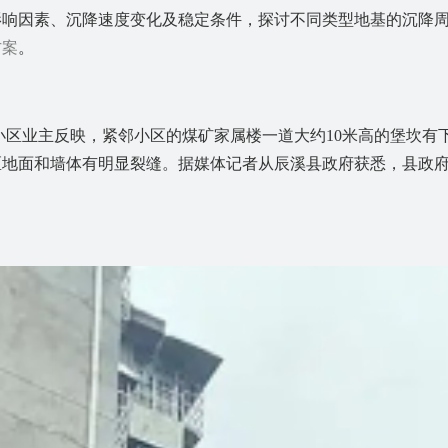
影响因素、沉降速度变化及稳定条件，探讨不同类型地基的沉降
方案
。
都小区业主反映，紧邻小区的煤矿家属楼
一道大约
10米高
的
堡坎有
区地面和墙体有明显裂缝。
据媒体
记者从辰溪县政府获悉，县政