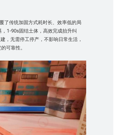
覆了传统加固方式耗时长、效率低的局
，1-90s固结土体，高效完成抬升纠
重建，
无需停工停产，
不影响
日常
生活
，
定的可靠性。