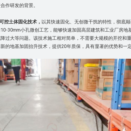
校合作研发的背景。
可控土体固化技术，
以其快速固化、
无创微干扰
的特性，彻底颠
0-30mm小孔微创工艺，能够快速加固高层建筑和工业厂房地基
沉降过大等问题。
该技术
施工相对简单，不需要大规模的开挖和
创新的
地基
加固抬升技术
，
提供20年质保，
具有显著的优势和一