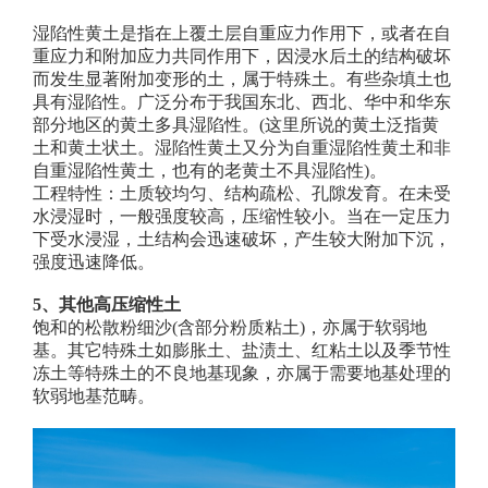
湿陷性黄土是指在上覆土层自重应力作用下，或者在自
重应力和附加应力共同作用下，因浸水后土的结构破坏
而发生显著附加变形的土，属于特殊土。有些杂填土也
具有湿陷性。广泛分布于我国东北、西北、华中和华东
部分地区的黄土多具湿陷性。
(
这里所说的黄土泛指黄
土和黄土状土。湿陷性黄土又分为自重湿陷性黄土和非
自重湿陷性黄土，也有的老黄土不具湿陷性
)
。
工程特性：土质较均匀、结构疏松、孔隙发育。在未受
水浸湿时，一般强度较高，压缩性较小。当在一定压力
下受水浸湿，土结构会迅速破坏，产生较大附加下沉，
强度迅速降低。
5
、
其他高压缩性土
饱和的松散粉细沙
(
含部分粉质粘土
)
，亦属于软弱地
基。其它特殊土如膨胀土、盐渍土、红粘土以及季节性
冻土等特殊土的不良地基现象，亦属于需要地基处理的
软弱地基范畴。