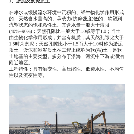
1
、淤泥及淤泥质土
在净水或缓慢流水环境中沉积的、经生物化学作用形成
的、天然含水量高的、承载力
(
抗剪强度
)
低的、软塑到
流塑状态的饱和粘性土。其含水量一般大于液限
(40%~90%)
；
天然孔隙比一般大于
1.0
或等于
1.0
；
当土
由生物化学作用形成，并含有机质，其天然孔隙比大于
1.5
时为淤泥
；
天然孔隙比小于
1.5
而大于
1.0
时称为淤泥
质土，淤泥和淤泥质土
在工程上统称为
软
(
粘
)
土
，
是软
土地基的主要类型
。多分布于沿海、河流中下游或湖泊
附近地区。
工程特性
：
具有触变性、高压缩性、低透水性、不均匀
性以及流变性等。