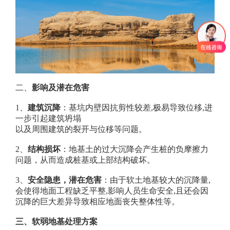
二、
影响及潜在危害
1、
建筑沉降
：
基坑内壁因抗剪性较差
,极易导致位移,进
一步引起建筑坍塌
以及周围建筑的裂开与位移等问题。
2、
结构损坏
：
地基土的过大沉降会产生桩的负摩擦力
问题，从而造成桩基或上部结构破
坏。
3
、
安全隐患，潜在危害
：
由于软土地基较大的沉降量
,
会使得
地面
工程缺乏平整
,影响
人员生命
安全
,且还会因
沉降的巨大差异导致相应
地面
丧失整体性等。
三、
软弱地基处理
方案