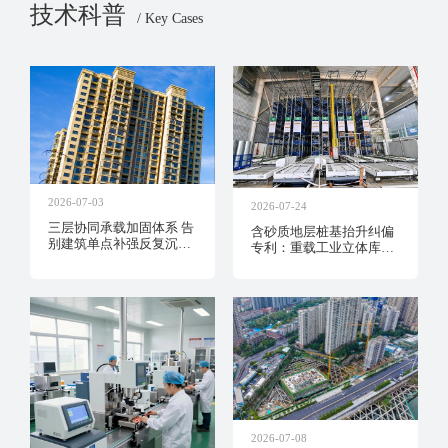
技术科普
/ Key Cases
2026-07-03
2026-07-24
三层协同承载加固体系 告
含砂质地层桩基抬升纠偏
别建筑单点补强反复沉降
专利：重载工业立体库不
维修隐患
停产微创复位工艺
2026-07-08