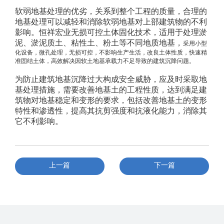
软弱地基处理的优劣，关系到整个工程的质量，合理的
地基处理可以减轻和消除软弱地基对上部建筑物的不利
影响。
恒祥宏业无损可控土体固化技术，适用于处理淤
泥、淤泥质土、粘性土、粉土等不同地质地基
，
采用
小型
化设备，微孔处理，无损可控，不影响生产生活，改良土体性质，快速精
准固结土体，高效解决
因软土地基承载力不足导致的建筑沉降
问题。
为防止建筑地基沉降过大构成安全威胁，应及时采取
地
基处理
措施，需要
改善地基土的工程性质，达到满足建
筑物对地基稳定和变形的要求，包括改善地基土的变形
特性和渗透性，提高其抗剪强度和抗液化能力，消除其
它不利影响。
上一篇
下一篇